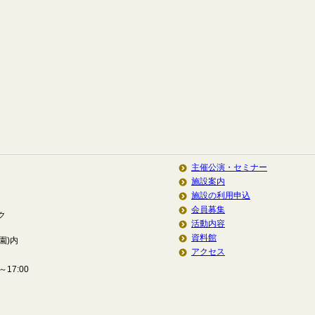
主催公演・セミナー
施設案内
施設の利用申込
会員募集
ク
活動内容
資料館
園)内
アクセス
17:00