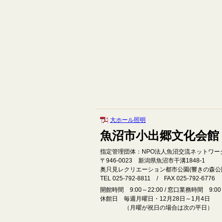
大ホール照明
魚沼市小出郷文化会館
指定管理団体：NPO法人魚沼交流ネットワー
〒946‐0023 新潟県魚沼市干溝1848‐1
奥只見レクリエーション都市公園(響きの森公
TEL 025-792-8811 / FAX 025-792-6776
開館時間 9:00～22:00 / 窓口業務時間 9:00～
休館日 毎週月曜日・12月28日～1月4日
（月曜が祝日の場合は次の平日）