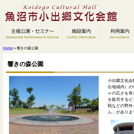
Home
» 響きの森公園
響きの森公園
小出郷文化会
出地域内）の中
㎡の広さを有
を販売するビ
戦などの野外
ム」がありま