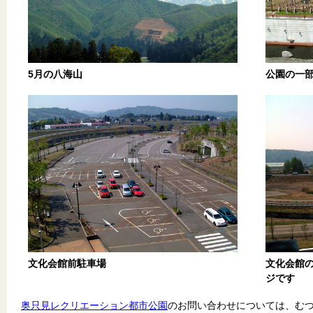
5月の八海山
公園の一
文化会館前駐車場
文化会館
ジです
奥只見レクリエーション都市公園
のお問い合わせについては、む