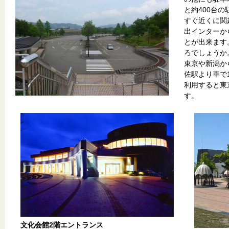
と約400台
すぐ近くに関
出インターか
とが出来ます
ろでしょうか
東京や新潟か
佐駅より車で
利用すると東
す。
文化会館2階エントランス