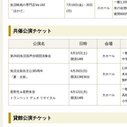
一般1,10
魚沼映画の専門店Vol.182
7月19日(金)・20日
小ホール
友の会他9
「ほかげ」
(日)
夜間800
共催公演チケット
公演名
日時
会場
6月22日(土)
一般
第26回魚沼混声合唱団演奏会
大ホール
開演14時
中
1,
魚沼太鼓自主公演5周年
6月29日(日)
大ホール
未
『夏・太鼓』
開演13時30分
無
一般
星野究＆星野朱音
8月12日(月)
大ホール
高
トランペット デュオ リサイタル
開演14時
小
貸館公演チケット