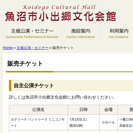
Home
»
主催公演・セミナー
» 販売チケット
販売チケット
自主公演チケット
詳しくは魚沼市小出郷文化会館にお問い合わせください。
公演名
日時
会場
カテリーナ バンドゥーラ ミニコンサ
7月13日(土)
一般2,00
小ホール
ート
開演14時
高校生以下