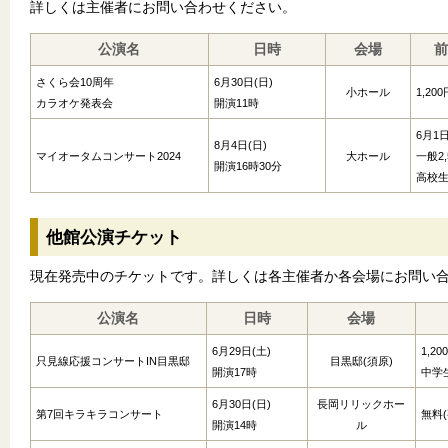
詳しくは主催者にお問い合わせください。
公演名
日時
会場
さくら会10周年
6月30日(日)
小ホール
1,200
カラオケ発表会
開演11時
6月1
8月4日(日)
マイオータムコンサート2024
大ホール
一般2,
開演16時30分
高校
他館公演チケット
現在発売中のチケットです。詳しくは各主催者か各会場にお問い
公演名
日時
会場
6月29日(土)
1,20
只見線応援コンサートIN目黒邸
目黒邸(須原)
開演17時
中学
6月30日(日)
長岡リリックホー
第7回キラキラコンサート
無料
開演14時
ル