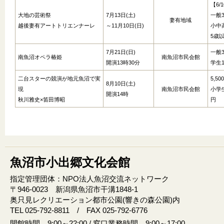
【6/
大地の芸術祭
7月13日(土)
一般3
妻有地域
越後妻有アートトリエンナーレ
～11月10日(日)
小中高
5歳
7月21日(日)
一般3
南魚沼オペラ椿姫
南魚沼市民会館
開演13時30分
学生1
二台スターの競演が地元魚沼で実
5,50
8月10日(土)
現
南魚沼市民会館
小学生
開演14時
秋川雅史×笛田博昭
円
魚沼市小出郷文化会館
指定管理団体：NPO法人魚沼交流ネットワーク
〒946‐0023 新潟県魚沼市干溝1848‐1
奥只見レクリエーション都市公園(響きの森公園)内
TEL 025-792-8811 / FAX 025-792-6776
開館時間 9:00～22:00 / 窓口業務時間 9:00～17:00