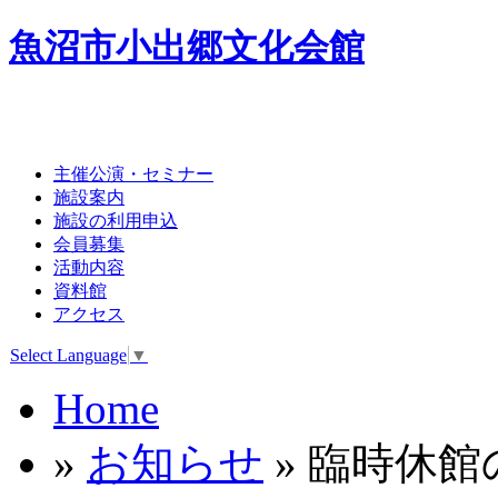
魚沼市小出郷文化会館
主催公演・セミナー
施設案内
施設の利用申込
会員募集
活動内容
資料館
アクセス
Select Language
▼
Home
»
お知らせ
» 臨時休