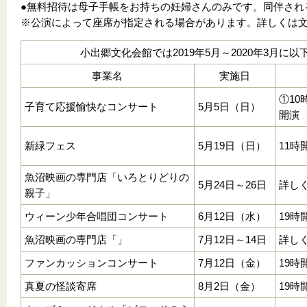
●無料招待は母子手帳をお持ちの妊婦さんのみです。同伴され
※公演によって座席が指定される場合があります。詳しくは
小出郷文化会館では2019年5月～2020年3月に
事業名
実施日
①10
子育て応援愉快なコンサート
5月5日（日）
開演
新緑フェス
5月19日（日）
11時
魚沼映画の専門店「いろとりどりの
5月24日～26日
詳し
親子」
ウィーン少年合唱団コンサート
6月12日（水）
19時
魚沼映画の専門店「」
7月12日～14日
詳し
ファンカッションコンサート
7月12日（金）
19時
真夏の怪談寄席
8月2日（金）
19時