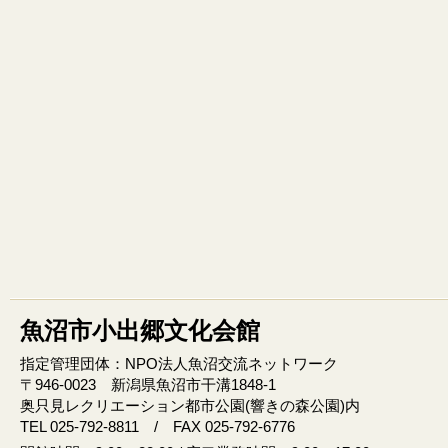
魚沼市小出郷文化会館
指定管理団体：NPO法人魚沼交流ネットワーク
〒946‐0023 新潟県魚沼市干溝1848‐1
奥只見レクリエーション都市公園(響きの森公園)内
TEL 025-792-8811 / FAX 025-792-6776