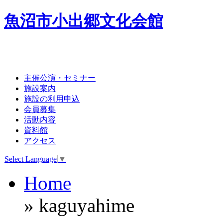
魚沼市小出郷文化会館
主催公演・セミナー
施設案内
施設の利用申込
会員募集
活動内容
資料館
アクセス
Select Language
▼
Home
» kaguyahime