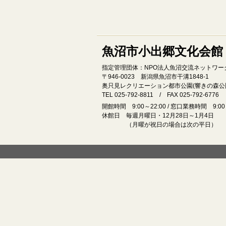
魚沼市小出郷文化会館
指定管理団体：NPO法人魚沼交流ネットワー
〒946‐0023 新潟県魚沼市干溝1848‐1
奥只見レクリエーション都市公園(響きの森公
TEL 025-792-8811 / FAX 025-792-6776
開館時間 9:00～22:00 / 窓口業務時間 9:00～
休館日 毎週月曜日・12月28日～1月4日
（月曜が祝日の場合は次の平日）