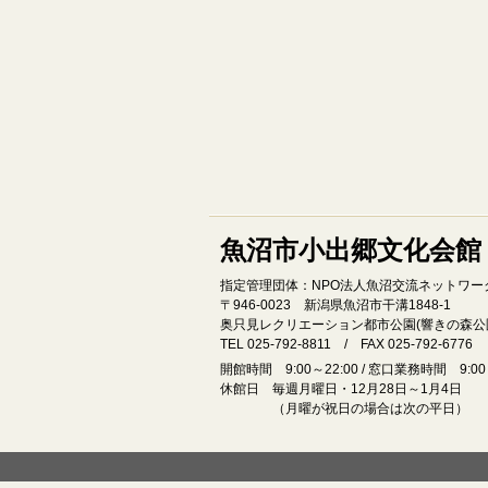
魚沼市小出郷文化会館
指定管理団体：NPO法人魚沼交流ネットワー
〒946‐0023 新潟県魚沼市干溝1848‐1
奥只見レクリエーション都市公園(響きの森公
TEL 025-792-8811 / FAX 025-792-6776
開館時間 9:00～22:00 / 窓口業務時間 9:00～
休館日 毎週月曜日・12月28日～1月4日
（月曜が祝日の場合は次の平日）