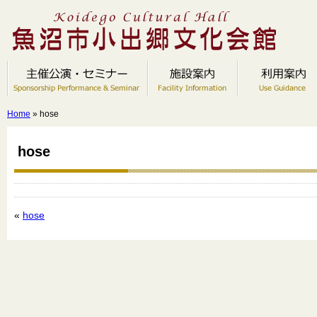
Home
» hose
hose
«
hose