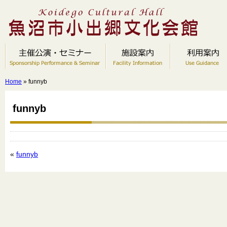
Home
» funnyb
funnyb
«
funnyb