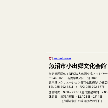
fueda-hiroaki
魚沼市小出郷文化会館
指定管理団体：NPO法人魚沼交流ネットワー
〒946‐0023 新潟県魚沼市干溝1848‐1
奥只見レクリエーション都市公園(響きの森公
TEL 025-792-8811 / FAX 025-792-6776
開館時間 9:00～22:00 / 窓口業務時間 9:00～
休館日 毎週月曜日・12月28日～1月4日
（月曜が祝日の場合は次の平日）