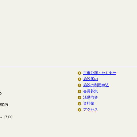
主催公演・セミナー
施設案内
施設の利用申込
会員募集
ク
活動内容
資料館
園)内
アクセス
17:00