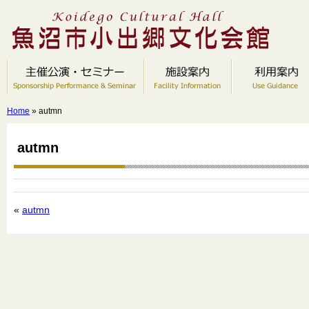
Home
» autmn
autmn
«
autmn