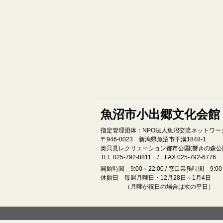
魚沼市小出郷文化会館
指定管理団体：NPO法人魚沼交流ネットワー
〒946‐0023 新潟県魚沼市干溝1848‐1
奥只見レクリエーション都市公園(響きの森公
TEL 025-792-8811 / FAX 025-792-6776
開館時間 9:00～22:00 / 窓口業務時間 9:00～
休館日 毎週月曜日・12月28日～1月4日
（月曜が祝日の場合は次の平日）