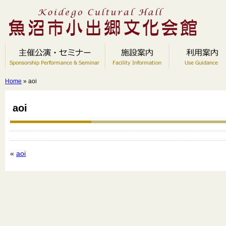
Home
» aoi
aoi
«
aoi