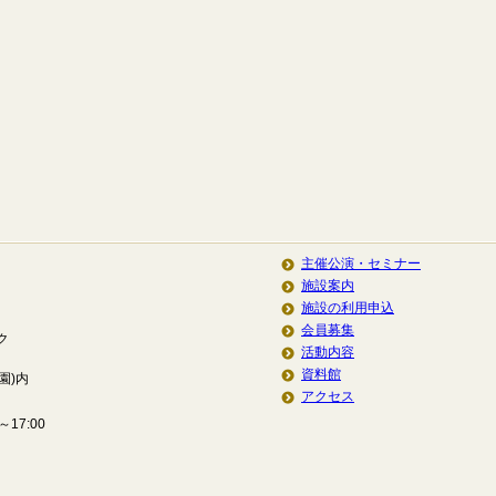
主催公演・セミナー
施設案内
施設の利用申込
会員募集
ク
活動内容
資料館
園)内
アクセス
17:00