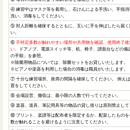
④ 練習中はマスク等を着用し、石けんによる手洗い、手指
洗い、消毒をしてください。
⑤ 対人距離を確保するとともに、互いに手を伸ばしたら届
い。
⑥
不特定多数が触れやすい場所や共用物を確認、使用終了後
い。
ドアノブ、電源スイッチ等、机、椅子、譜面台などの備
の手順」を参照。
※除菌用物品については、除菌セットをお貸しいたします。
※ピアノや楽器を利用した場合の消毒は職員がいたします。
⑦ 十分な練習場所、座席の間隔を確保してください。 例え
置をしてください。
⑧ 会場設営、撤収は、最小限の人数で行ってください。
⑨ 楽器、道具、筆記用具等の物品の貸し借りは原則禁止して
⑩ プリント、楽譜等は配布者を限定するか、配架したもの
数が触れることを避けるように注意してください。