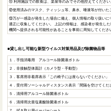
⑪ 利用施設での飲食は、楽屋等のみでその他控えてください
⑫使用済みのマスク、ティッシュ等、鼻水、唾液等が付いた
⑬万が一感染が発生した場合に備え、個人情報の取り扱いに
適正に収集してください。 上記の情報は、感染者が発生し
機関へ提供される可能性があることを事前に周知してくださ
■貸し出し可能な新型ウイルス対策用品及び除菌物品等
１．手指消毒用 アルコール除菌液ボトル
２．非接触型体面計（カメラ型・手動型）
３．客席用非着席表示「この椅子には座らないでください」
４．受付用ソーシャルディスタンス表示「間隔を空けてくだ
５．清掃用アルコール除菌液ボトル
６．清掃用次亜塩素酸除菌液ボトル
７．拭き取り用ペーパーシート