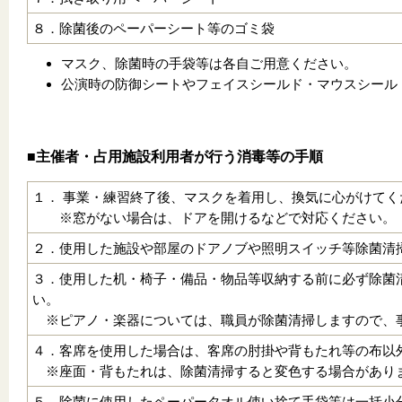
８．除菌後のペーパーシート等のゴミ袋
マスク、除菌時の手袋等は各自ご用意ください。
公演時の防御シートやフェイスシールド・マウスシール
■主催者・占用施設利用者が行う消毒等の手順
１． 事業・練習終了後、マスクを着用し、換気に心がけてく
※窓がない場合は、ドアを開けるなどで対応ください。
２．使用した施設や部屋のドアノブや照明スイッチ等除菌清
３．使用した机・椅子・備品・物品等収納する前に必ず除菌
い。
※ピアノ・楽器については、職員が除菌清掃しますので、
４．客席を使用した場合は、客席の肘掛や背もたれ等の布以
※座面・背もたれは、除菌清掃すると変色する場合があり
５．除菌に使用したペーパータオル使い捨て手袋等は一括小