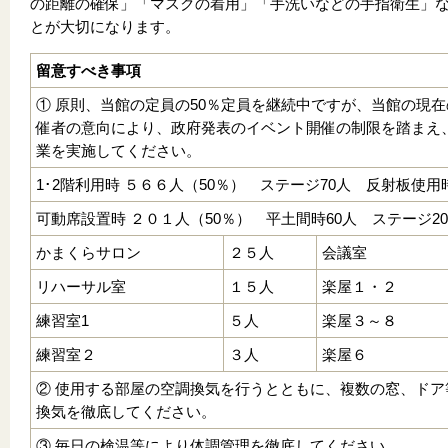
の距離の確保」「マスクの着用」「手洗いなどの手指衛生」
とが大切になります。
留意すべき事項
① 原則、当館の定員の50％定員を継続中ですが、当館の現
催者の意向により、政府発表のイベント開催の制限を踏まえ
業を実施してください。
1･2階利用時 ５６６人（50％） ステージ70人 反射板使用
可動席設置時 ２０１人（50％） 平土間時60人 ステージ
かまくらサロン
２５人
会議室
リハーサル室
１５人
楽屋１・２
練習室1
５人
楽屋３～８
練習室２
３人
楽屋
② 使用する部屋の空調換気を行うとともに、複数の窓、ド
換気を徹底してください。
③ 毎日の検温等により体調管理を徹底してください。