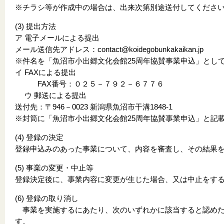
※チラシ等が作成中の場合は、出来次第別途送付してくださ
(3) 提出方法
ア 電子メールによる提出
メール送信先アドレス：
contact@koidegobunkakaikan.jp
※件名を「魚沼市小出郷文化会館25周年協賛事業申込」とし
イ FAXによる提出
FAX番号：０２５－７９２－６７７６
ウ 郵送による提出
送付先：〒946－0023 新潟県魚沼市干溝1848-1
※封筒に「魚沼市小出郷文化会館25周年協賛事業申込」と記
(4) 登録の決定
登録申込みのあった事業について、内容を審査し、その結果
(5) 事業の変更・中止等
登録決定後に、事業内容に変更が生じた場合、又は中止をす
(6) 登録の取り消し
事業を実施するにあたり、次のいずれかに該当すると認めた
す。