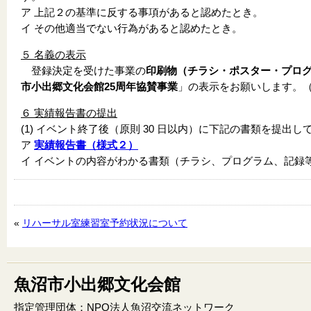
ア 上記２の基準に反する事項があると認めたとき。
イ その他適当でない行為があると認めたとき。
５ 名義の表示
登録決定を受けた事業の
印刷物（チラシ・ポスター・プロ
市小出郷文化会館25周年協賛事業
」の表示をお願いします。
６ 実績報告書の提出
(1) イベント終了後（原則 30 日以内）に下記の書類を提出し
ア
実績報告書（様式２）
イ イベントの内容がわかる書類（チラシ、プログラム、記録
«
リハーサル室練習室予約状況について
魚沼市小出郷文化会館
指定管理団体：NPO法人魚沼交流ネットワーク