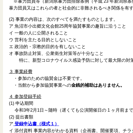
※暴力団員等（新潟県暴力団排除条例（平成 23 年新潟県条例
暴力団員又はこれらの者と社会的に非難されるべき関係を有
(2) 事業の内容は、次のすべてを満たすものとします。
ア 魚沼市小出郷文化会館25周年協賛事業の趣旨に沿うこと
イ 一般の人に公開されること
ウ 営利を主たる目的としないこと
エ 政治的・宗教的目的を有しないこと
オ 事故防止対策、公衆衛生対策等が十分なこと
特に、新型コロナウイルス感染予防に対して最大限の対策
３ 事業経費
・参加のための協賛金は不要です。
・当館から参加協賛事業への
金銭的補助はありません。
４ 参加登録手続
(1) 申込期間
令和3年2月1日～随時（遅くても公演開催日の 1 ヶ月前ま
(2) 提出書類
ア
登録申込書（様式１）
イ 添付資料 事業内容がわかる資料（企画書、開催要項、チラ