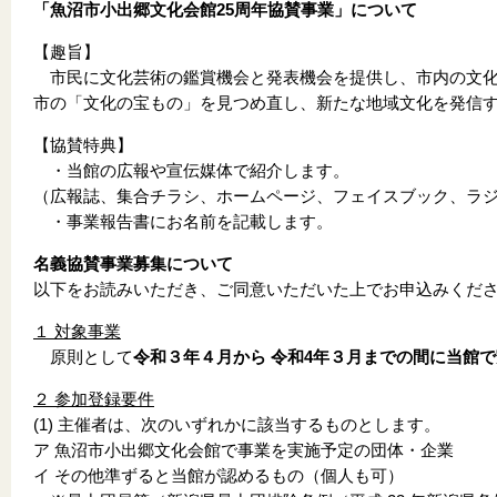
「魚沼市小出郷文化会館25周年協賛事業」について
【趣旨】
市民に文化芸術の鑑賞機会と発表機会を提供し、市内の文化
市の「文化の宝もの」を見つめ直し、新たな地域文化を発信
【協賛特典】
・当館の広報や宣伝媒体で紹介します。
（広報誌、集合チラシ、ホームページ、フェイスブック、ラ
・事業報告書にお名前を記載します。
名義協賛事業募集について
以下をお読みいただき、ご同意いただいた上でお申込みくだ
１ 対象事業
原則として
令和３年４月から 令和4年３月までの間に当館
２ 参加登録要件
(1) 主催者は、次のいずれかに該当するものとします。
ア 魚沼市小出郷文化会館で事業を実施予定の団体・企業
イ その他準ずると当館が認めるもの（個人も可）