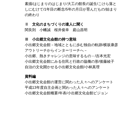
素描/はじまりのはじまり/大工の館長の誕生/こけら落と
しにむけて/1年目の断念/5年の月日が育んだもの/始まり
の終わり
Ⅱ 文化のまちづくりの達人に聞く
関良則 小幡誠 桜井俊幸 庭山昌明
Ⅲ 小出郷文化会館の持つ意味
小出郷文化会館－地域とともに歩む独自の軌跡/横坂康彦
アウトリーチからインターリーチへ－
小出郷、熱きチャレンジの意味するもの－/吉本光宏
小出郷文化会館にみる住民と行政の協働の形/後藤綾子
自治の文化開かせる小出郷文化会館/小林真理
資料編
小出郷文化会館の運営に関わった人々へのアンケート
平成13年度自主企画と関わった人々へのアンケート
小出郷文化会館概要/年表/小出郷文化会館ビジョン