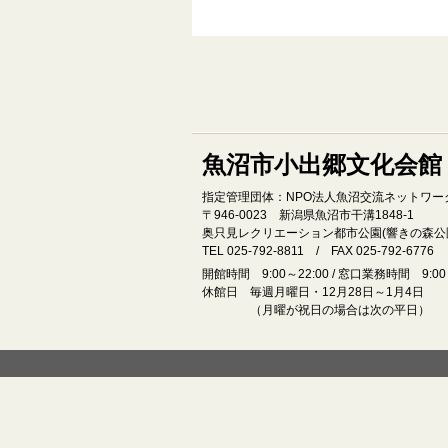
魚沼市小出郷文化会館
指定管理団体：NPO法人魚沼交流ネットワー
〒946‐0023 新潟県魚沼市干溝1848‐1
奥只見レクリエーション都市公園(響きの森公
TEL 025-792-8811 / FAX 025-792-6776
開館時間 9:00～22:00 / 窓口業務時間 9:00～
休館日 毎週月曜日・12月28日～1月4日
（月曜が祝日の場合は次の平日）