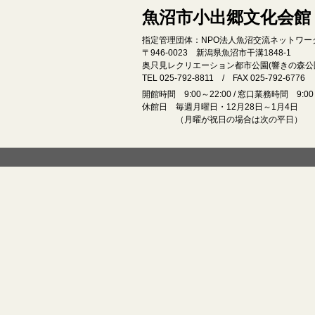
魚沼市小出郷文化会館
指定管理団体：NPO法人魚沼交流ネットワー
〒946‐0023 新潟県魚沼市干溝1848‐1
奥只見レクリエーション都市公園(響きの森公
TEL 025-792-8811 / FAX 025-792-6776
開館時間 9:00～22:00 / 窓口業務時間 9:00～
休館日 毎週月曜日・12月28日～1月4日
（月曜が祝日の場合は次の平日）