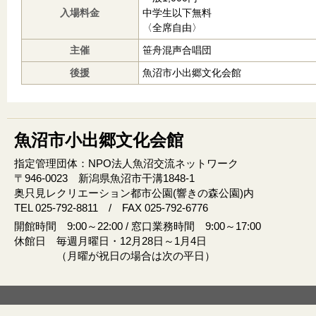
入場料金
中学生以下無料
〈全席自由〉
主催
笹舟混声合唱団
後援
魚沼市小出郷文化会館
魚沼市小出郷文化会館
指定管理団体：NPO法人魚沼交流ネットワーク
〒946‐0023 新潟県魚沼市干溝1848‐1
奥只見レクリエーション都市公園(響きの森公園)内
TEL 025-792-8811 / FAX 025-792-6776
開館時間 9:00～22:00 / 窓口業務時間 9:00～17:00
休館日 毎週月曜日・12月28日～1月4日
（月曜が祝日の場合は次の平日）