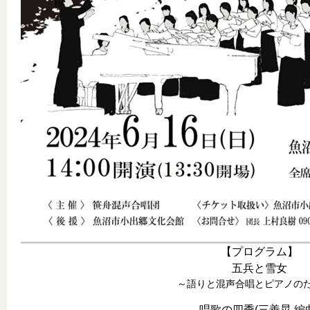
【プログラム】
五兵と雪女
～語りと混声合唱とピアノの
唱歌の四季(三善晃 編