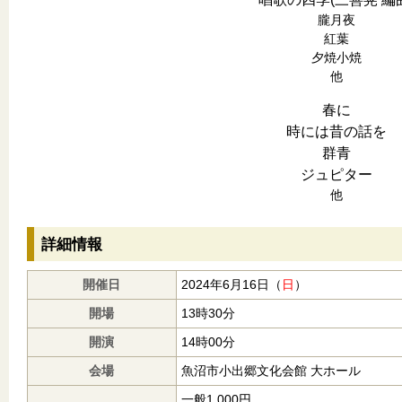
朧月夜
紅葉
夕焼小焼
他
春に
時には昔の話を
群青
ジュピター
他
詳細情報
開催日
2024年6月16日（
日
）
開場
13時30分
開演
14時00分
会場
魚沼市小出郷文化会館 大ホール
一般1,000円