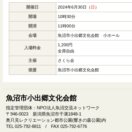
開催日
2024年6月30日（
日
）
開場
10時30分
開演
11時00分
会場
魚沼市小出郷文化会館 小ホール
1,200円
入場料金
全席自由
主催
さくら会
後援
魚沼市小出郷文化会館
魚沼市小出郷文化会館
指定管理団体：NPO法人魚沼交流ネットワーク
〒946‐0023 新潟県魚沼市干溝1848‐1
奥只見レクリエーション都市公園(響きの森公園)内
TEL 025-792-8811 / FAX 025-792-6776