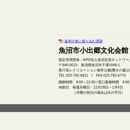
基本計画に盛り込む課題
魚沼市小出郷文化会館
指定管理団体：NPO法人魚沼交流ネットワー
〒946‐0023 新潟県魚沼市干溝1848‐1
奥只見レクリエーション都市公園(響きの森公
TEL 025-792-8811 / FAX 025-792-6776
開館時間 9:00～22:00 / 窓口業務時間 9:00～
休館日 毎週月曜日・12月28日～1月4日
（月曜が祝日の場合は次の平日）