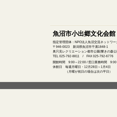
魚沼市小出郷文化会館
指定管理団体：NPO法人魚沼交流ネットワー
〒946‐0023 新潟県魚沼市干溝1848‐1
奥只見レクリエーション都市公園(響きの森公
TEL 025-792-8811 / FAX 025-792-6776
開館時間 9:00～22:00 / 窓口業務時間 9:00～
休館日 毎週月曜日・12月28日～1月4日
（月曜が祝日の場合は次の平日）