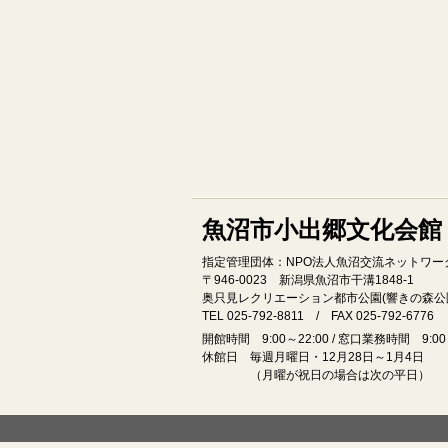
魚沼市小出郷文化会館
指定管理団体：NPO法人魚沼交流ネットワー
〒946‐0023 新潟県魚沼市干溝1848‐1
奥只見レクリエーション都市公園(響きの森公
TEL 025-792-8811 / FAX 025-792-6776
開館時間 9:00～22:00 / 窓口業務時間 9:00～
休館日 毎週月曜日・12月28日～1月4日
（月曜が祝日の場合は次の平日）