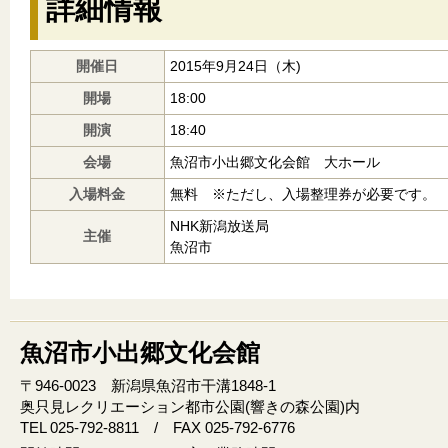
詳細情報
開催日
2015年9月24日（木)
開場
18:00
開演
18:40
会場
魚沼市小出郷文化会館 大ホール
入場料金
無料 ※ただし、入場整理券が必要です。
NHK新潟放送局
主催
魚沼市
魚沼市小出郷文化会館
〒946‐0023 新潟県魚沼市干溝1848‐1
奥只見レクリエーション都市公園(響きの森公園)内
TEL 025-792-8811 / FAX 025-792-6776