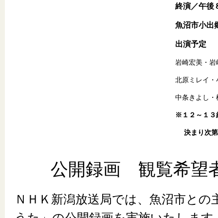
終演／午後
魚沼市小出
出演予定
岩崎宏美・岩
北原ミレイ・
中条きよし・
※１２～１３
決まり次第
公開録画 観覧希望
ＮＨＫ新潟放送局では、魚沼市との
うた」の公開録画を実施いたします