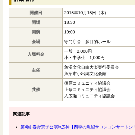
開催日
2015年10月15日（木)
開場
18:30
開演
19:00
会場
守門庁舎 多目的ホール
一般 2,000円
入場料金
小・中学生 1,000円
魚沼文化自由大楽実行委員会
主催
魚沼市小出郷文化会館
須原コミュニティ協議会
共催
上条コミュニティ協議会
入広瀬コミュニティ協議会
関連記事
第4回 春野恵子公演in広神【四季の魚沼サロンコンサートシリ