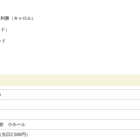
海利勝（キャロル）
ンド）
ッド
）
館 小ホール
（当日2,500円）