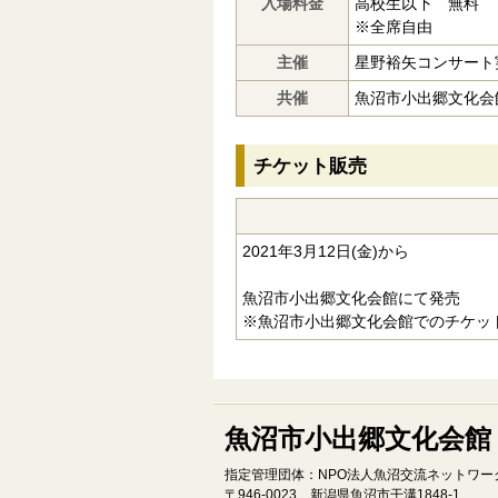
入場料金
高校生以下 無料
※全席自由
主催
星野裕矢コンサート
共催
魚沼市小出郷文化会
チケット販売
2021年3月12日(金)から
魚沼市小出郷文化会館にて発売
※魚沼市小出郷文化会館でのチケット
魚沼市小出郷文化会館
指定管理団体：NPO法人魚沼交流ネットワー
〒946‐0023 新潟県魚沼市干溝1848‐1