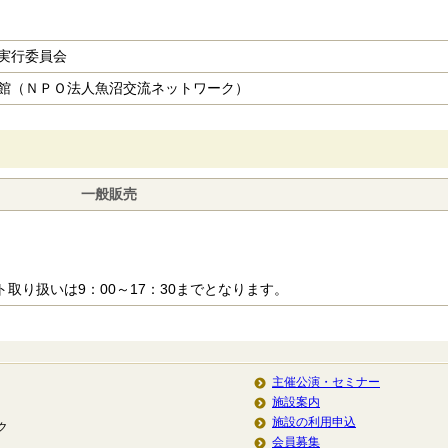
実行委員会
館（ＮＰＯ法人魚沼交流ネットワーク）
一般販売
取り扱いは9：00～17：30までとなります。
主催公演・セミナー
施設案内
施設の利用申込
ク
会員募集