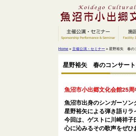
Home
»
主催公演・セミナー
» 星野裕矢 春の
星野裕矢 春のコンサート
魚沼市小出郷文化会館25周
魚沼市出身のシンガーソン
星野裕矢による弾き語りラ
今回は、ゲストに川崎祥子氏
心に沁みるその歌声
を
ぜひ