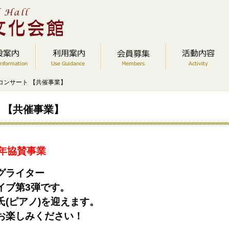
コンサート 【共催事業】
 【共催事業】
年協賛事業
グライター
イブ第3弾です。
(ピアノ)を迎えます。
お楽しみください！