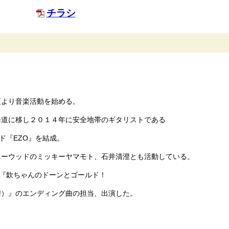
チラシ
頃より音楽活動を始める。
海道に移し２０１４年に安全地帯のギタリストである
ド『EZO』を結成。
ニーウッドのミッキーヤマモト、石井清澄とも活動している。
組『欽ちゃんのドーンとゴールド！
SH !）』のエンディング曲の担当、出演した。