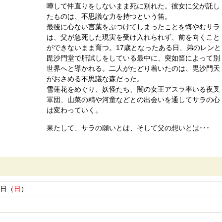
嘩して仲直りをしないまま死に別れた。彼女に父が託し
たものは、不思議な力を持つという笛。
最後に心ない言葉をぶつけてしまったことを悔やむサラ
は、父が急死した現実を受け入れられず、前を向くこと
ができないまま育つ。17歳となったある日、弟のレンと
毘沙門堂で肝試しをしている最中に、突如笛によって別
世界へと導かれる。二人がたどり着いたのは、毘沙門天
がおさめる不思議な森だった。
雪蓮花をめぐり、妖怪たち、闇の女王アスラ率いる夜叉
軍団、山菜の精や河童などとの出会いを通してサラの心
は変わっていく。
果たして、サラの願いとは、そして父の想いとは･･･
7日（
日
）