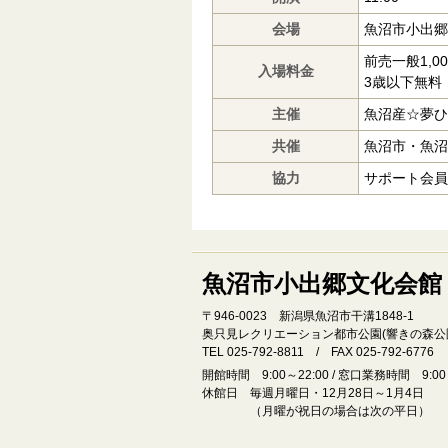
会場
魚沼市小出郷
前売一般1,0
入場料金
3歳以下無料
主催
魚沼産☆夢ひ
共催
魚沼市・魚沼
協力
サポート会員
魚沼市小出郷文化会館
〒946‐0023 新潟県魚沼市干溝1848‐1
奥只見レクリエーション都市公園(響きの森公
TEL 025-792-8811 / FAX 025-792-6776
開館時間 9:00～22:00 / 窓口業務時間 9:00～
休館日 毎週月曜日・12月28日～1月4日
（月曜が祝日の場合は次の平日）