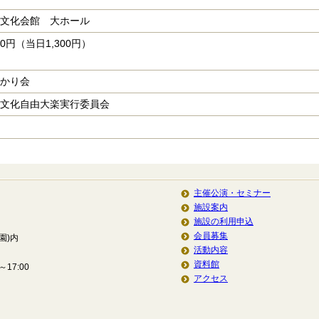
文化会館 大ホール
00円（当日1,300円）
かり会
文化自由大楽実行委員会
主催公演・セミナー
施設案内
施設の利用申込
会員募集
園)内
活動内容
資料館
17:00
アクセス