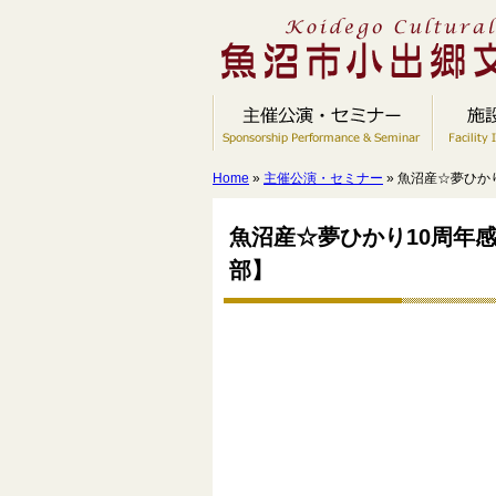
Home
»
主催公演・セミナー
» 魚沼産☆夢ひ
魚沼産☆夢ひかり10周年
部】