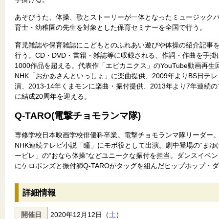
あそびうた、体操、歌とストーリーが一体となったミュージック
育士・幼稚園の先生を対象とした保育セミナーを全国で行う。
育児雑誌や保育雑誌にこどもとのふれあい遊びや体操の紹介記事
行う。CD・DVD・書籍・雑誌等に収録される、作詞・作曲を手
1000作品を超える。代表作「エビカニクス」のYouTube動画再生回
NHK「おかあさんといっしょ」に楽曲提供、2009年よりBS日
演、2013-14年くまモンに楽曲・振付提供、2013年より7年連続
に結成20周年を迎える。
Q-TARO(電撃チョモランマ隊)
専修学校日本映画学校俳優科卒業。電撃チョモランマ隊リーダー
NHK連続テレビ小説「瞳」にモボ役として出演。劇中登場の“まゆ
ービレ」の“おなら体操”などユニークな振付を担当。ダンスイベン
にケロポンズと振付師Q-TAROがタッグを組んだヒップホップ・
詳細情報
開催日
2020年12月12日（
土
）