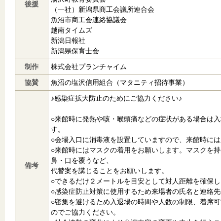
後援
（一社）新潟県商工会議所連合会
魚沼市商工会連絡協議会
越南タイムズ
新潟日報社
新潟県保育士会
制作
株式会社プランチャイム
協賛
魚沼の塩沢信用組合（マタニティ招待事業）
♪感染症拡大防止のためにご協力ください♪
○来館時に発熱や咳・喉頭痛などの症状がある場合は
す。
○会場入口に消毒液を設置していますので、来館時に
○来館時にはマスクの着用をお願いします。マスクを
鼻・口を覆うなど、
備考
代替案を講じることをお願いします。
○できるだけ２メートルを目安として対人距離を確保
○感染症防止対策に使用するため来場者の氏名と連絡
○密集を避けるため入退場の時間や人数の制限、着席
のでご協力ください。