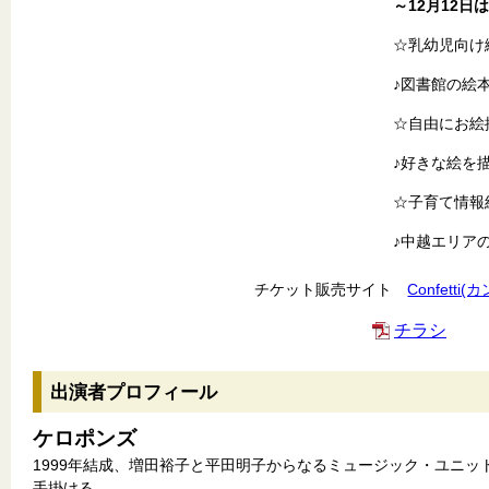
～12月12
☆乳幼児向け
♪図書館の絵
☆自由にお絵
♪好きな絵を
☆子育て情報
♪中越エリアの
チケット販売サイト
Confetti
チラシ
出演者プロフィール
ケロポンズ
1999年結成、増田裕子と平田明子からなるミュージック・ユニ
手掛ける。