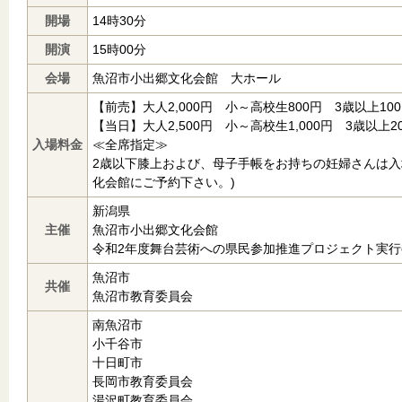
開場
14時30分
開演
15時00分
会場
魚沼市小出郷文化会館 大ホール
【前売】大人2,000円 小～高校生800円 3歳以上10
【当日】大人2,500円 小～高校生1,000円 3歳以上2
入場料金
≪全席指定≫
2歳以下膝上および、母子手帳をお持ちの妊婦さんは入
化会館にご予約下さい。)
新潟県
主催
魚沼市小出郷文化会館
令和2年度舞台芸術への県民参加推進プロジェクト実行
魚沼市
共催
魚沼市教育委員会
南魚沼市
小千谷市
十日町市
長岡市教育委員会
湯沢町教育委員会