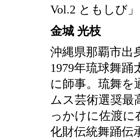
Vol.2 ともしび」
金城 光枝
沖縄県那覇市出
1979年琉球舞
に師事。琉舞を
ムス芸術選奨最
っかけに佐渡に在
化財伝統舞踊伝