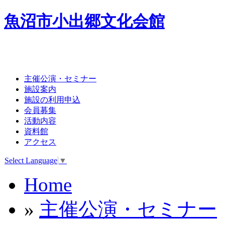
魚沼市小出郷文化会館
主催公演・セミナー
施設案内
施設の利用申込
会員募集
活動内容
資料館
アクセス
Select Language
▼
Home
»
主催公演・セミナー