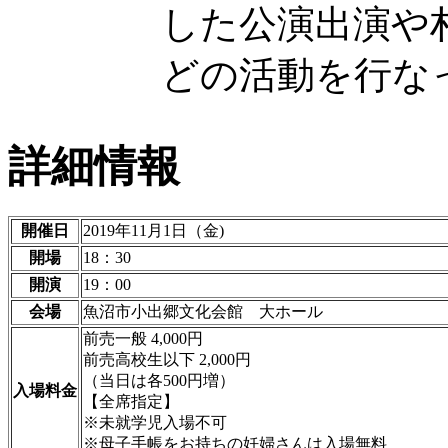
した公演出演や
どの活動を行な
詳細情報
開催日
2019年11月1日（金)
開場
18：30
開演
19：00
会場
魚沼市小出郷文化会館 大ホール
前売一般 4,000円
前売高校生以下 2,000円
（当日は各500円増）
入場料金
【全席指定】
※未就学児入場不可
※母子手帳をお持ちの妊婦さんは入場無料